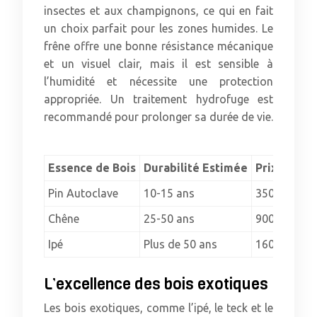
insectes et aux champignons, ce qui en fait
un choix parfait pour les zones humides. Le
frêne offre une bonne résistance mécanique
et un visuel clair, mais il est sensible à
l’humidité et nécessite une protection
appropriée. Un traitement hydrofuge est
recommandé pour prolonger sa durée de vie.
Essence de Bois
Durabilité Estimée
Prix indica
Pin Autoclave
10-15 ans
350€ – 550
Chêne
25-50 ans
900€ – 130
Ipé
Plus de 50 ans
1600€ – 26
L’excellence des bois exotiques
Les bois exotiques, comme l’ipé, le teck et le